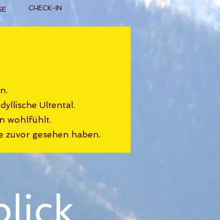
CHECK-IN
SE
n.
yllische Ultental.
n wohlfühlt.
ie zuvor gesehen haben.
lick