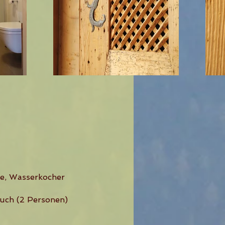
e,
Wasserkocher
uch (2 Personen)