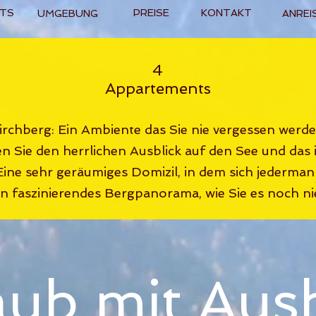
TS
PREISE
KONTAKT
UMGEBUNG
ANREI
4
Appartements
irchberg: Ein Ambiente das Sie nie vergessen werde
en Sie den herrlichen Ausblick auf den See und das id
ine sehr geräumiges Domizil, in dem sich jederman
ein faszinierendes Bergpanorama, wie Sie es noch n
aub mit Ausb