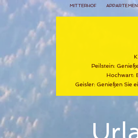
MITTERHOF
APPARTEMEN
K
Peilstein: Genieß
Hochwart: E
Geisler: Genießen Sie 
Url